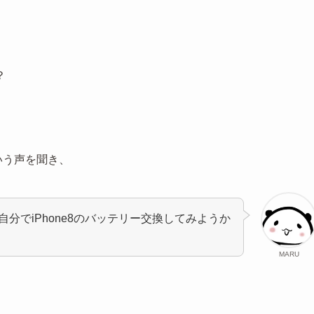
？
いう声を聞き、
分でiPhone8のバッテリー交換してみようか
MARU