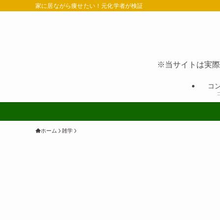
家に居ながら痩せたい！元化学者が検証
※当サイトは実際
コ
ホーム
雑学