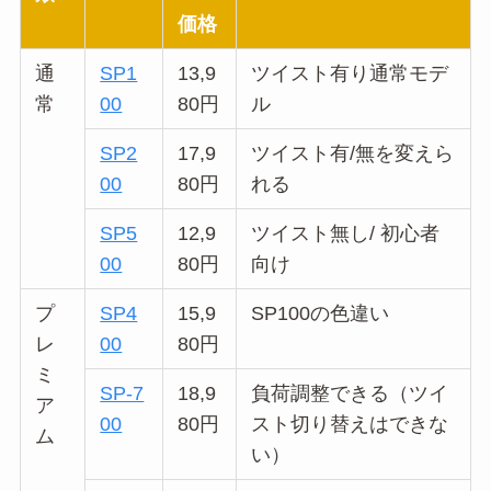
価格
通
SP1
13,9
ツイスト有り通常モデ
常
00
80円
ル
SP2
17,9
ツイスト有/無を変えら
00
80円
れる
SP5
12,9
ツイスト無し/ 初心者
00
80円
向け
プ
SP4
15,9
SP100の色違い
レ
00
80円
ミ
SP-7
18,9
負荷調整できる（ツイ
ア
00
80円
スト切り替えはできな
ム
い）