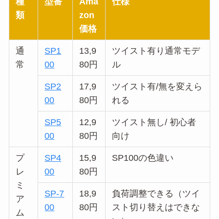
種
型番
Ama
仕様
類
zon
価格
通
SP1
13,9
ツイスト有り通常モデ
常
00
80円
ル
SP2
17,9
ツイスト有/無を変えら
00
80円
れる
SP5
12,9
ツイスト無し/ 初心者
00
80円
向け
プ
SP4
15,9
SP100の色違い
レ
00
80円
ミ
SP-7
18,9
負荷調整できる（ツイ
ア
00
80円
スト切り替えはできな
ム