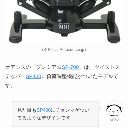
（引用元：Amazon.co.jp）
オアシスの「プレミアム
SP-700
」は、ツイストス
テッパー
SP400
に負荷調整機能がついたモデルで
す。
見た目も
SP400
にチョンマゲつい
てるようなデザインです
MARU