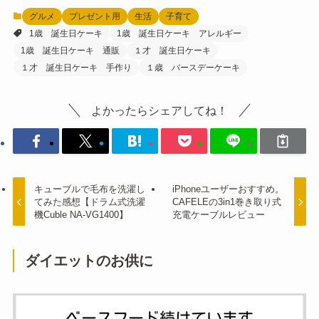
グルメ
プレゼント用
生活
子育て
1歳 誕生日ケーキ
1歳 誕生日ケーキ アレルギー
1歳 誕生日ケーキ 通販
１才 誕生日ケーキ
１才 誕生日ケーキ 手作り
１歳 バースデーケーキ
よかったらシェアしてね！
キューブルで毛布を洗濯し
iPhoneユーザーおすすめ。
てみた感想【ドラム式洗濯
CAFELEの3in1巻き取り式
機Cuble NA-VG1400】
充電ケーブルレビュー
ダイエットのお供に