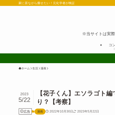
家に居ながら痩せたい！元化学者が検証
※当サイトは実際
コ
ホーム
生活
漫画
【花子くん】エソラゴト編
2023
5/22
り？【考察】
広告
2022年10月30日
2023年5月22日
漫画