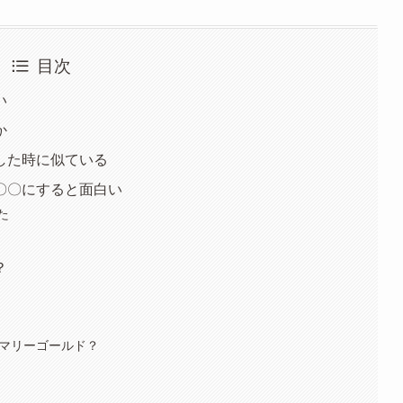
目次
い
か
した時に似ている
〇〇にすると面白い
た
？
チマリーゴールド？