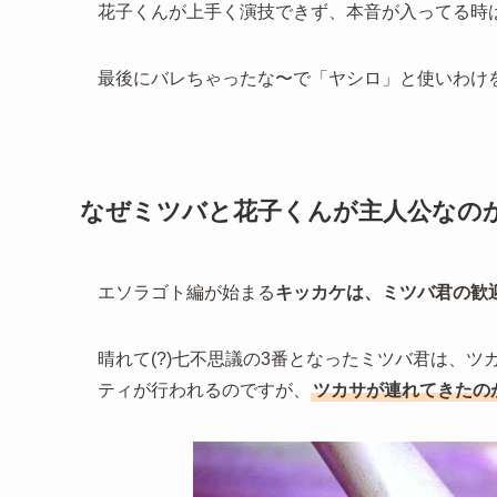
花子くんが上手く演技できず、本音が入ってる時
最後にバレちゃったな〜で「ヤシロ」と使いわけ
なぜミツバと花子くんが主人公なの
エソラゴト編が始まる
キッカケは、ミツバ君の歓
晴れて(?)七不思議の3番となったミツバ君は、
ティが行われるのですが、
ツカサが連れてきたの