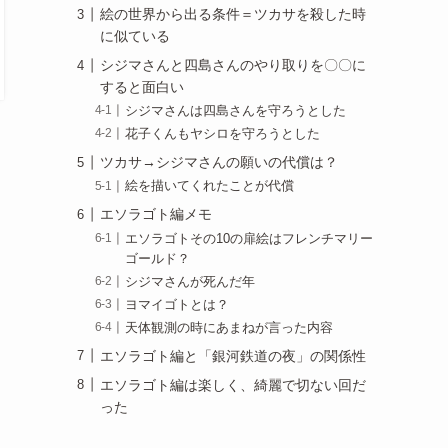
絵の世界から出る条件＝ツカサを殺した時
に似ている
シジマさんと四島さんのやり取りを〇〇に
すると面白い
シジマさんは四島さんを守ろうとした
花子くんもヤシロを守ろうとした
ツカサ→シジマさんの願いの代償は？
絵を描いてくれたことが代償
エソラゴト編メモ
エソラゴトその10の扉絵はフレンチマリー
ゴールド？
シジマさんが死んだ年
ヨマイゴトとは？
天体観測の時にあまねが言った内容
エソラゴト編と「銀河鉄道の夜」の関係性
エソラゴト編は楽しく、綺麗で切ない回だ
った