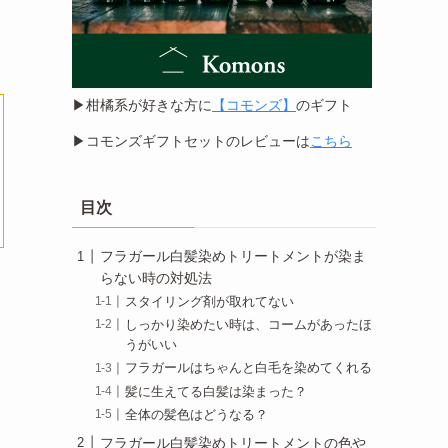
▶︎柑橘系が好きな方に
【コモンズ】
のギフト
▶︎コモンズギフトセットのレビューは
こちら
目次
フラガール白髪染めトリートメントが染ま
らない時の対処法
スタイリング剤が取れてない
しっかり染めたい時は、コームがあったほ
うがいい
フラガールはちゃんと白毛を染めてくれる
髪に生えてる白髪は染まった？
全体の髪色はどうなる？
フラガール白髪染めトリートメントの色や