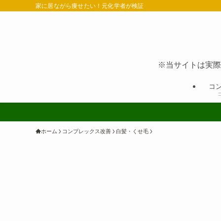
家に居ながら痩せたい！元化学者が検証
※当サイトは実際
コ
ホーム
コンプレックス改善
白髪・くせ毛