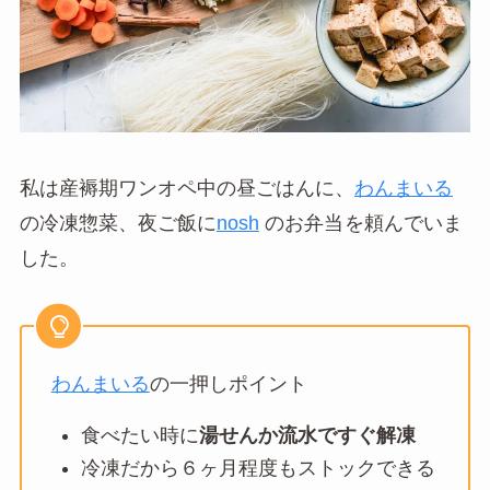
私は産褥期ワンオペ中の昼ごはんに、
わんまいる
の冷凍惣菜、夜ご飯に
nosh
のお弁当
を頼んでいま
した。
わんまいる
の一押しポイント
食べたい時に
湯せんか流水ですぐ解凍
冷凍だから６ヶ月程度もストックできる