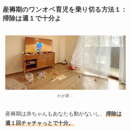
産褥期のワンオペ育児を乗り切る方法１：
掃除は週１で十分よ
わが家…
産褥期は赤ちゃんもあなたも動かないし、
掃除は
週１回チャチャっとで十分。