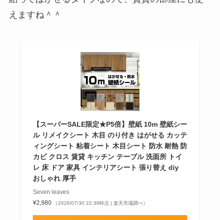
えますね＾＾
【スーパーSALE限定★P5倍】壁紙 10m 壁紙シー
ル リメイクシート 木目 のり付き はがせる カッテ
ィングシート 粘着シート 木目シート 防水 耐熱 防
カビ クロス 賃貸 キッチン テーブル 洗面所 トイ
レ 床 ドア 家具 インテリアシート 張り替え diy
おしゃれ 厚手
Seven leaves
¥2,980
（2026/07/30 22:39時点 | 楽天市場調べ）