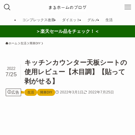
コンプレックス改善
ダイエット
グルメ
生活
＞楽天セール品をチェック！＜
ホーム
生活
簡単DIY
キッチンカウンター天板シートの
2022
使用レビュー【木目調】【貼って
7/25
剥がせる】
広告
2022年3月1日
2022年7月25日
生活
簡単DIY