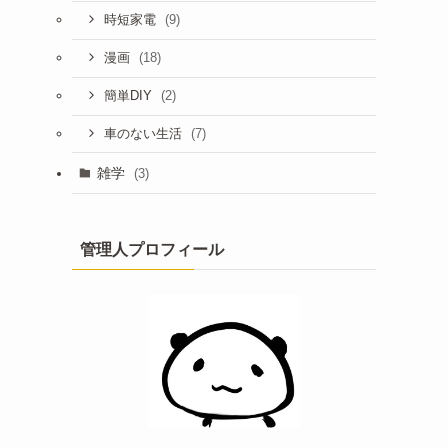
(9)
時短家電
(18)
漫画
(2)
簡単DIY
(7)
車のない生活
雑学
(3)
管理人プロフィール