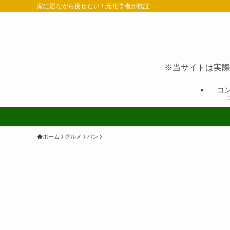
家に居ながら痩せたい！元化学者が検証
※当サイトは実際
コ
ホーム
グルメ
パン